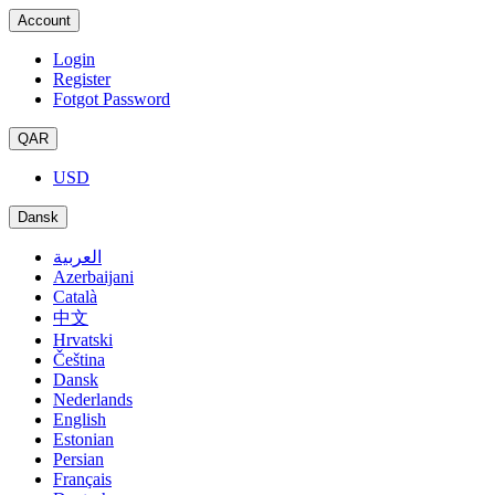
Account
Login
Register
Fotgot Password
QAR
USD
Dansk
العربية
Azerbaijani
Català
中文
Hrvatski
Čeština
Dansk
Nederlands
English
Estonian
Persian
Français