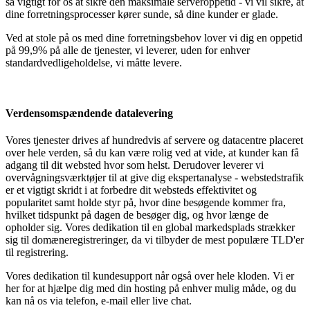
så vigtigt for os at sikre den maksimale serveroppetid - vi vil sikre, at
dine forretningsprocesser kører sunde, så dine kunder er glade.
Ved at stole på os med dine forretningsbehov lover vi dig en oppetid
på 99,9% på alle de tjenester, vi leverer, uden for enhver
standardvedligeholdelse, vi måtte levere.
Verdensomspændende datalevering
Vores tjenester drives af hundredvis af servere og datacentre placeret
over hele verden, så du kan være rolig ved at vide, at kunder kan få
adgang til dit websted hvor som helst. Derudover leverer vi
overvågningsværktøjer til at give dig ekspertanalyse - webstedstrafik
er et vigtigt skridt i at forbedre dit websteds effektivitet og
popularitet samt holde styr på, hvor dine besøgende kommer fra,
hvilket tidspunkt på dagen de besøger dig, og hvor længe de
opholder sig. Vores dedikation til en global markedsplads strækker
sig til domæneregistreringer, da vi tilbyder de mest populære TLD'er
til registrering.
Vores dedikation til kundesupport når også over hele kloden. Vi er
her for at hjælpe dig med din hosting på enhver mulig måde, og du
kan nå os via telefon, e-mail eller live chat.