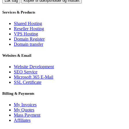
Luk sag
Kopier til udklipsholder og Indsæt
Services & Products
Shared Hosting
Reseller Hosting
VPS Hosting
Domain Register
Domain transfer
Websites & Email
Website Development
SEO Service
Microsoft 365 E-Mail
SSL Certificate
Billing & Payments
My Invoices
My Quotes
Mass Payment
Affiliates