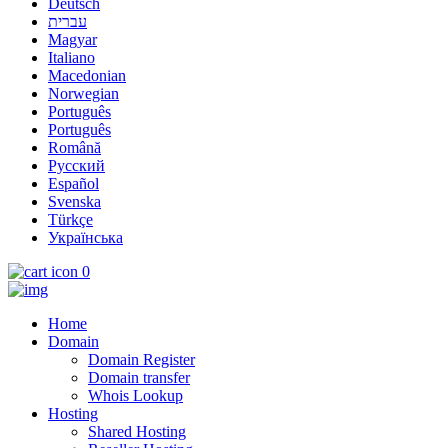
Deutsch
עברית
Magyar
Italiano
Macedonian
Norwegian
Português
Português
Română
Русский
Español
Svenska
Türkçe
Українська
0
Home
Domain
Domain Register
Domain transfer
Whois Lookup
Hosting
Shared Hosting